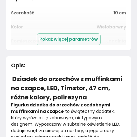
Szerokość
10
cm
Kolor
Wielobarwny
Pokaż więcej parametrów
Pomieszczenie
Jadalnia
Długość cm
12
cm
Opis
:
Kolor
Wielobarwne
Dziadek do orzechów z muffinkami
Marka
Pozostałe
na czapce, LED, Timstor, 47 cm,
różne kolory, polirezyna
Montaż
Nieznany
Figurka dziadka do orzechów z ozdobnymi 
Rok produkcji
muffinkami na czapce
 to świąteczny dodatek, 
2024
który wyróżnia się zabawnym, nietypowym 
designem. Wyposażony w subtelne oświetlenie LED, 
dodaje wnętrzu ciepłej atmosfery, a jego uroczy 