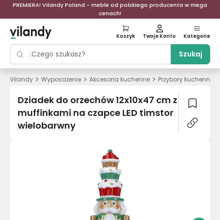
PREMIERA! Vilandy Poland - meble od polskiego producenta w mega
cenach!
Koszyk
Twoje Konto
Kategorie
Szukaj
>
>
>
>
Vilandy
Wyposażenie
Akcesoria kuchenne
Przybory kuchenne
Dziadek do orzechów 12x10x47 cm z
muffinkami na czapce LED timstor
wielobarwny