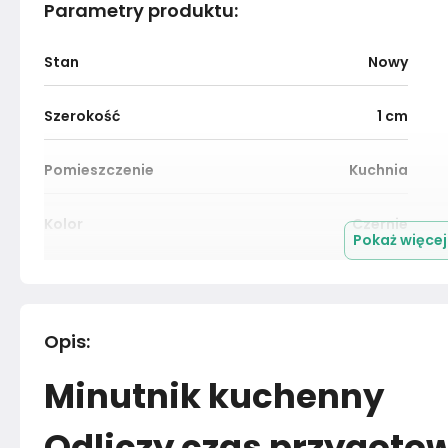
Parametry produktu
:
Stan
Nowy
Szerokość
1
cm
Pomieszczenie
Kuchnia
Kolor
Czernie
Pokaż więce
Montaż
Nieznany
Opis
:
Minutnik kuchenny
Odliczy czas przygoto