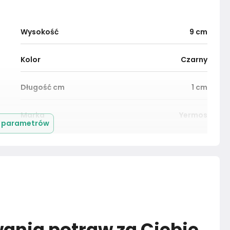
Wysokość
9
cm
Kolor
Czarny
Długość cm
1
cm
Marka
Yermos
j parametrów
wania potraw za Ciebie