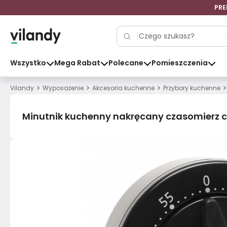
PRE
Wszystko
Mega Rabat
Polecane
Pomieszczenia
>
>
>
>
Vilandy
Wyposażenie
Akcesoria kuchenne
Przybory kuchenne
Minutnik kuchenny nakręcany czasomierz 