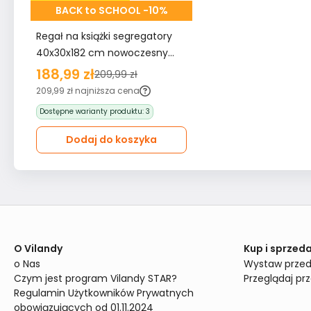
BACK to SCHOOL -10%
Regał na książki segregatory
40x30x182 cm nowoczesny
biały do biura salonu
188,99 zł
209,99 zł
MARTUSIA40
209,99 zł
najniższa cena
Dostępne warianty produktu:
3
Dodaj do koszyka
O Vilandy
Kup i sprzeda
o Nas
Wystaw przed
Czym jest program Vilandy STAR?
Przeglądaj pr
Regulamin Użytkowników Prywatnych 
obowiązujących od 01.11.2024