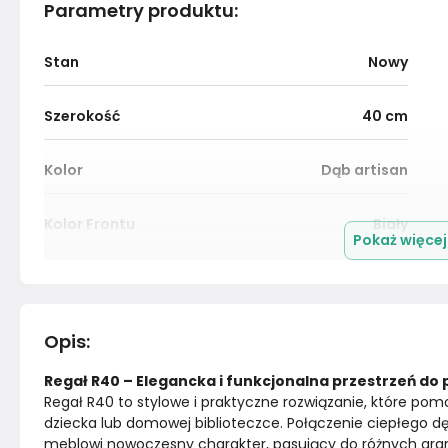
Parametry produktu
:
Stan
Nowy
Szerokość
40
cm
Kolor
Dąb artisan
Kolor Frontu
Biały
Pokaż więce
Nogi / Stopki
Nie dotyczy
Konstrukcja półki
Płyta laminowana
Opis
:
Regał R40 – Elegancka i funkcjonalna przestrzeń d
Wykończenie korpusu
Nie dotyczy
Regał R40 to stylowe i praktyczne rozwiązanie, które pomo
dziecka lub domowej biblioteczce. Połączenie ciepłego dę
Konstrukcja blatu
Nie dotyczy
meblowi nowoczesny charakter, pasujący do różnych aranż