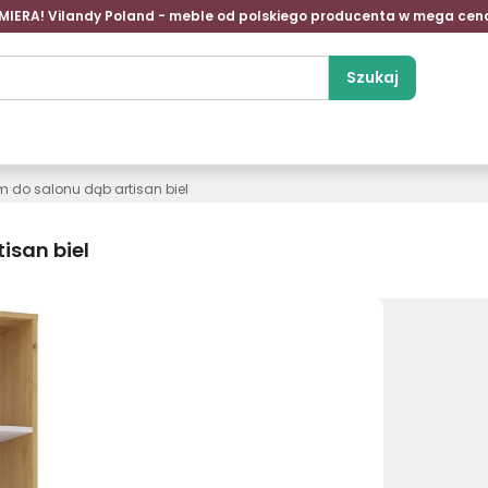
MIERA! Vilandy Poland - meble od polskiego producenta w mega cen
Szukaj
 do salonu dąb artisan biel
isan biel