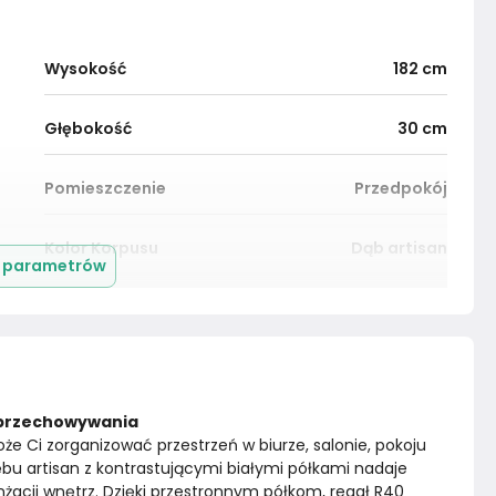
Wysokość
182
cm
Głębokość
30
cm
Pomieszczenie
Przedpokój
Kolor Korpusu
Dąb artisan
j parametrów
Wykończenie półek
Nie dotyczy
Wykończenie blatu
Płyta meblowa
o przechowywania
Liczba wnęk otwartych
5
że Ci zorganizować przestrzeń w biurze, salonie, pokoju 
bu artisan z kontrastującymi białymi półkami nadaje 
Konstrukcja korpusu
Płyta laminowana
acji wnętrz. Dzięki przestronnym półkom, regał R40 