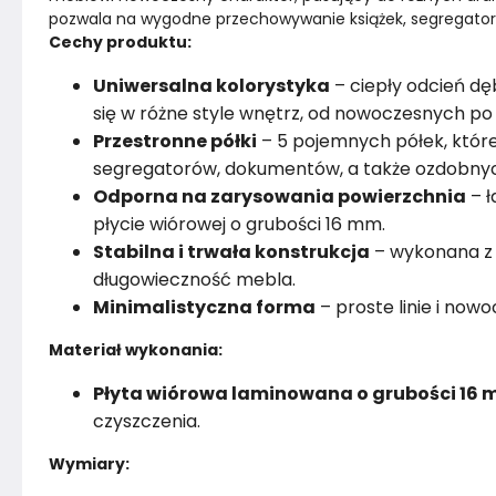
pozwala na wygodne przechowywanie książek, segregator
Cechy produktu:
Kolor
Wielobarwne
Uniwersalna kolorystyka
– ciepły odcień dę
Montaż
Nieznany
się w różne style wnętrz, od nowoczesnych po
Przestronne półki
– 5 pojemnych półek, któr
segregatorów, dokumentów, a także ozdobny
Odporna na zarysowania powierzchnia
– ł
płycie wiórowej o grubości 16 mm.
Stabilna i trwała konstrukcja
– wykonana z 
długowieczność mebla.
Minimalistyczna forma
– proste linie i nowo
Materiał wykonania:
Płyta wiórowa laminowana o grubości 16
czyszczenia.
Wymiary: