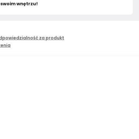
w swoim wnętrzu!
dpowiedzialność za produkt
żenia