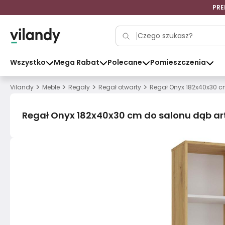
PRE
Wszystko
Mega Rabat
Polecane
Pomieszczenia
>
>
>
>
Vilandy
Meble
Regały
Regał otwarty
Regał Onyx 182x40x30 cm
Regał Onyx 182x40x30 cm do salonu dąb art