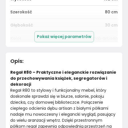
Szerokość
80
cm
Głębokość
30
cm
Pokaż więcej parametrów
Kolor
Dąb artisan
Pomieszczenie
Salon
Opis
:
Kolor Frontu
Nie dotyczy
Regał R80 – Praktyczne i eleganckie rozwiązanie 
Kolor Korpusu
Dąb artisan
do przechowywania książek, segregatorów i 
dekoracji
Regał R80 to stylowy i funkcjonalny mebel, który 
Nogi / Stopki
Nie dotyczy
doskonale sprawdzi się w biurze, salonie, pokoju 
dziecka, czy domowej biblioteczce. Połączenie 
Wykończenie półek
Nie dotyczy
ciepłego odcienia dębu artisan z białymi półkami 
nadaje mu nowoczesny i elegancki wygląd, pasujący 
Konstrukcja półki
Płyta laminowana
do wielu aranżacji wnętrz. Dzięki przestronnym 
półkom regał zapewnia odpowiednią przestrzeń na 