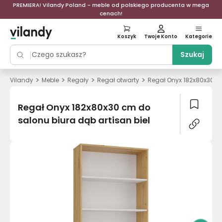
PREMIERA! Vilandy Poland - meble od polskiego producenta w mega
cenach!
Koszyk
Twoje Konto
Kategorie
Szukaj
>
>
>
>
Vilandy
Meble
Regały
Regał otwarty
Regał Onyx 182x80x30 cm
Regał Onyx 182x80x30 cm do
salonu biura dąb artisan biel