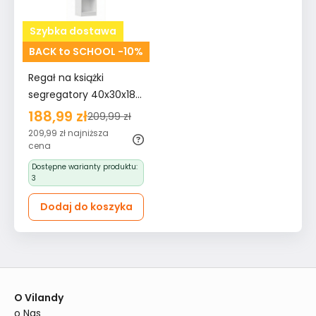
Szybka dostawa
BACK to SCHOOL -10%
Regał na książki
segregatory 40x30x182
cm nowoczesny biały
188,99 zł
209,99 zł
do biura salonu
209,99 zł
najniższa
MARTUSIA40
cena
Dostępne warianty produktu:
3
Dodaj do koszyka
O Vilandy
o Nas