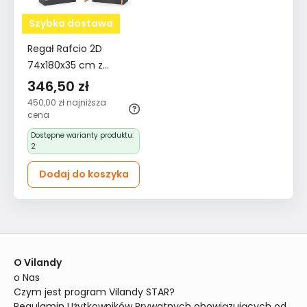
Szybka dostawa
Regał Rafcio 2D
74x180x35 cm z
półkami i drzwiami do
346,50 zł
pokoju biura dąb
450,00 zł
najniższa
artisan antracyt
cena
bestseller
Dostępne warianty produktu:
2
Dodaj do koszyka
O Vilandy
o Nas
Czym jest program Vilandy STAR?
Regulamin Użytkowników Prywatnych obowiązujących od 