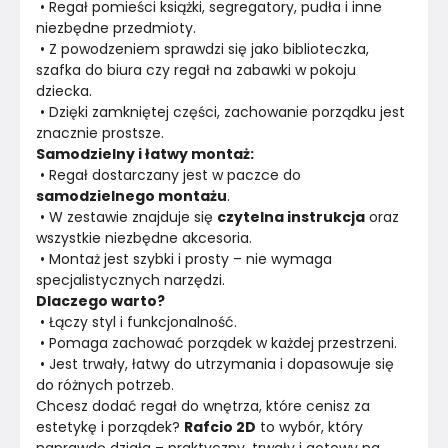
 • Regał pomieści książki, segregatory, pudła i inne 
Materiał
niezbędne przedmioty.
Płyta laminowana
 • Z powodzeniem sprawdzi się jako biblioteczka, 
szafka do biura czy regał na zabawki w pokoju 
Kolor
Biele kremy
dziecka.
 • Dzięki zamkniętej części, zachowanie porządku jest 
Marka
Vilandy
znacznie prostsze.
Samodzielny i łatwy montaż:
Montaż
Rozłożony
 • Regał dostarczany jest w paczce do 
samodzielnego montażu
.
 • W zestawie znajduje się 
czytelna instrukcja
 oraz 
wszystkie niezbędne akcesoria.
 • Montaż jest szybki i prosty – nie wymaga 
specjalistycznych narzędzi.
Dlaczego warto?
 • Łączy styl i funkcjonalność.
 • Pomaga zachować porządek w każdej przestrzeni.
 • Jest trwały, łatwy do utrzymania i dopasowuje się 
do różnych potrzeb.
Chcesz dodać regał do wnętrza, które cenisz za 
estetykę i porządek? 
Rafcio 2D
 to wybór, który 