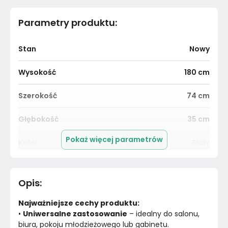
Parametry produktu
:
Stan
Nowy
Wysokość
180
cm
Szerokość
74
cm
Głębokość
35
cm
Pokaż więcej parametrów
Kolor
Biały
Pomieszczenie
Biuro
Opis
:
Kolor Frontu
Biały mat
Najważniejsze cechy produktu:
Kolor Korpusu
Biały mat
• 
Uniwersalne zastosowanie
 – idealny do salonu, 
biura, pokoju młodzieżowego lub gabinetu.