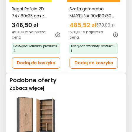
Regał Rafcio 2D
Szafa garderoba
Re
74x180x35 cm z
MARTUSIA 90x180x50
74
półkami i drzwiami do
cm drzwi półki do
pó
346,50 zł
485,52 zł
3
578,00 zł
pokoju biura dąb
przedpokoju lub pokoju
po
450,00 zł
najniższa
578,00 zł
najniższa
45
artisan antracyt
biała bestseller
ar
cena
cena
ce
bestseller
be
Dostępne warianty produktu:
Dostępne warianty produktu:
D
2
1
2
Dodaj do koszyka
Dodaj do koszyka
Podobne oferty
Zobacz więcej