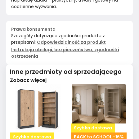
naprawdę działa – praktyczny, trwały i gotowy na 
codzienne wyzwania.
Prawa konsumenta
Szczegóły dotyczące zgodności produktu z
przepisami:
Odpowiedzialność za produkt
Instrukcja obsługi, bezpieczeństwo, zgodność i
ostrzeżenia
Inne przedmioty od sprzedającego
Zobacz więcej
Szybka dostawa
Szybka dostawa
BACK to SCHOOL -16%
S