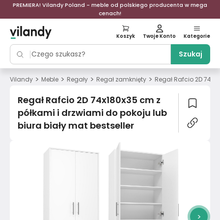
PREMIERA! Vilandy Poland - meble od polskiego producenta w mega
cenach!
Koszyk
Twoje Konto
Kategorie
Szukaj
>
>
>
>
Vilandy
Meble
Regały
Regał zamknięty
Regał Rafcio 2D 74x18
Regał Rafcio 2D 74x180x35 cm z
półkami i drzwiami do pokoju lub
biura biały mat bestseller
>