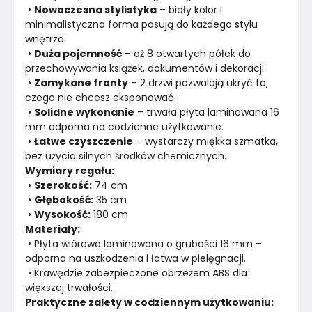
 • 
Nowoczesna stylistyka
 – biały kolor i 
Liczba drzwi
2
minimalistyczna forma pasują do każdego stylu 
wnętrza.
Nogi / Stopki
Nie dotyczy
 • 
Duża pojemność
 – aż 8 otwartych półek do 
przechowywania książek, dokumentów i dekoracji.
Wykończenie półek
Płyta wiórowa
 • 
Zamykane fronty
 – 2 drzwi pozwalają ukryć to, 
czego nie chcesz eksponować.
Konstrukcja półki
Płyta wiórowa
 • 
Solidne wykonanie
 – trwała płyta laminowana 16 
mm odporna na codzienne użytkowanie.
Wykończenie blatu
Płyta wiórowa
 • 
Łatwe czyszczenie
 – wystarczy miękka szmatka, 
bez użycia silnych środków chemicznych.
Wymiary regału:
Wykończenie korpusu
Płyta wiórowa
 • 
Szerokość:
 74 cm
 • 
Głębokość:
 35 cm
Liczba wnęk otwartych
Nie dotyczy
 • 
Wysokość:
 180 cm
Materiały:
Konstrukcja blatu
Płyta wiórowa
 • Płyta wiórowa laminowana o grubości 16 mm – 
odporna na uszkodzenia i łatwa w pielęgnacji.
Konstrukcja korpusu
Płyta wiórowa
 • Krawędzie zabezpieczone obrzeżem ABS dla 
większej trwałości.
Wykończenie blatu
Płyta laminowana
Praktyczne zalety w codziennym użytkowaniu: