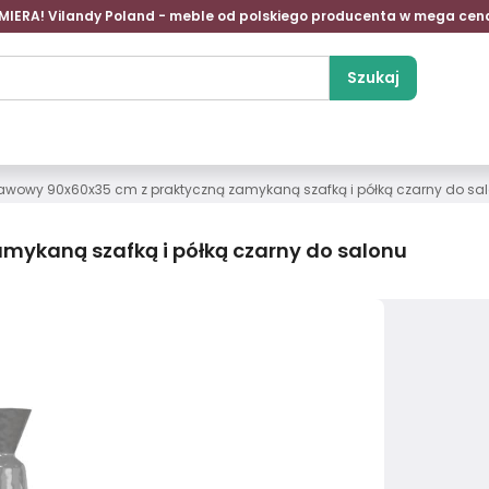
MIERA! Vilandy Poland - meble od polskiego producenta w mega cen
Szukaj
 kawowy 90x60x35 cm z praktyczną zamykaną szafką i półką czarny do sa
mykaną szafką i półką czarny do salonu