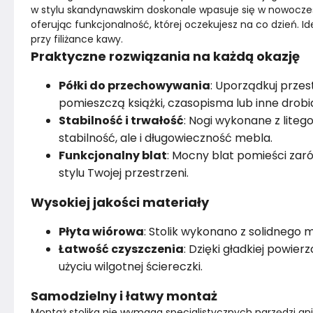
w stylu skandynawskim doskonale wpasuje się w nowoczesn
oferując funkcjonalność, której oczekujesz na co dzień. Idea
przy filiżance kawy.
Praktyczne rozwiązania na każdą okazję
Półki do przechowywania
: Uporządkuj prze
pomieszczą książki, czasopisma lub inne drobia
Stabilność i trwałość
: Nogi wykonane z lite
stabilność, ale i długowieczność mebla.
Funkcjonalny blat
: Mocny blat pomieści zaró
stylu Twojej przestrzeni.
Wysokiej jakości materiały
Płyta wiórowa
: Stolik wykonano z solidnego 
Łatwość czyszczenia
: Dzięki gładkiej powie
użyciu wilgotnej ściereczki.
Samodzielny i łatwy montaż
Montaż stolika nie wymaga specjalistycznych narzędzi ani um