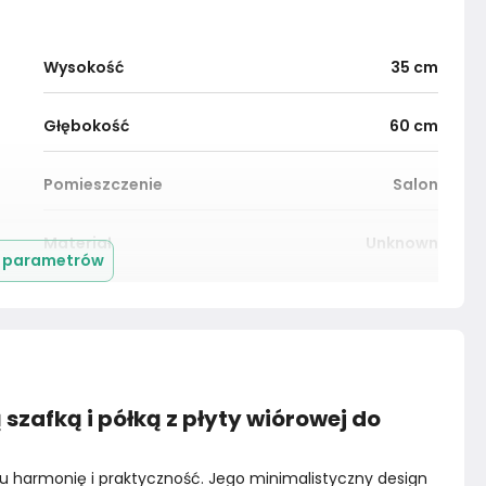
Wysokość
35
cm
Głębokość
60
cm
Pomieszczenie
Salon
Materiał
Unknown
j parametrów
Marka
VidaXL
zafką i półką z płyty wiórowej do
u harmonię i praktyczność. Jego minimalistyczny design 