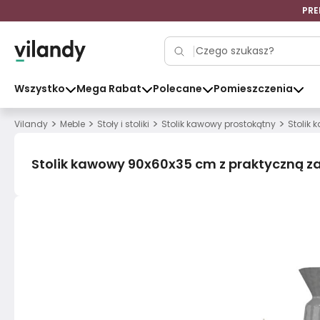
PRE
Wszystko
Mega Rabat
Polecane
Pomieszczenia
>
>
>
>
Vilandy
Meble
Stoły i stoliki
Stolik kawowy prostokątny
Stolik
Stolik kawowy 90x60x35 cm z praktyczną za