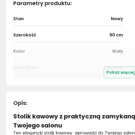
Parametry produktu
:
Stan
Nowy
Szerokość
90
cm
Kolor
Biały
Kolor blatu
Czarny
Pokaż więce
Kolor nóżek
Czarny
Montaż
Złożony
Opis
:
Stolik kawowy z praktyczną zamykaną s
Twojego salonu
Ten elegancki stolik kawowy  wprowadzi do Twojego salon