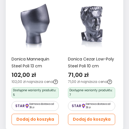
Donica Mannequin
Donica Cezar Low-Poly
Ko
Steel Poli 13 cm
Steel Poli 10 cm
Lo
102,00 zł
71,00 zł
4
102,00 zł
najniższa cena
71,00 zł
najniższa cena
43
Dostępne warianty produktu:
Dostępne warianty produktu:
5
7
Darmowa dostawa od
Darmowa dostawa od
STAR
STAR
39 zł
39 zł
Dodaj do koszyka
Dodaj do koszyka