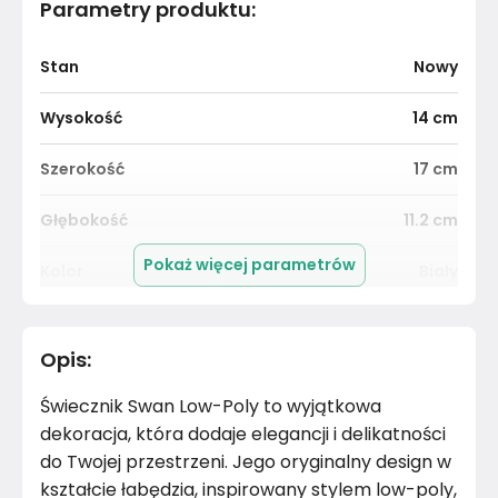
Parametry produktu
:
Stan
Nowy
Wysokość
14
cm
Szerokość
17
cm
Głębokość
11.2
cm
Pokaż więcej parametrów
Kolor
Biały
Pomieszczenie
Salon
Opis
:
Materiał
Inne
Świecznik Swan Low-Poly to wyjątkowa
Kolor
Biele kremy
dekoracja, która dodaje elegancji i delikatności
do Twojej przestrzeni. Jego oryginalny design w
Marka
Candellana
kształcie łabędzia, inspirowany stylem low-poly,