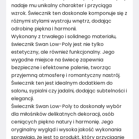
nadaje mu unikalny charakter i przyciąga
Montaż
Złożony
wzrok. Świecznik ten doskonale komponuje się z
różnymi stylami wystroju wnętrz, dodając
Rok produkcji
2023
odrobinę piękna i harmonii.
Wykonany z trwałego i solidnego materiału,
świecznik Swan Low-Poly jest nie tylko
estetyczny, ale również funkcjonalny. Jego
wygodne miejsce na świecę zapewnia
bezpieczne i efektowne palenie, tworząc
przyjemną atmosferę i romantyczny nastrój.
Świecznik ten jest idealnym dodatkiem do
salonu, sypialni czy jadalni, dodając subtelności i
elegancji.
Świecznik Swan Low-Poly to doskonały wybór
dla miłośników delikatnych dekoracji, osób
ceniących piękno natury i harmonię. Jego
oryginalny wygląd i wysoka jakość wykonania
sprawiają, że jest to produkt, który przyciągnie