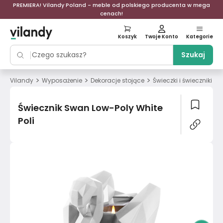
PREMIERA! Vilandy Poland - meble od polskiego producenta w mega
cenach!
Koszyk
Twoje Konto
Kategorie
Szukaj
>
>
>
>
Vilandy
Wyposażenie
Dekoracje stojące
Świeczki i świeczniki
Świecznik Swan Low-Poly White
Poli