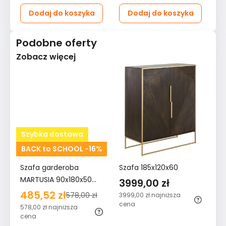
Dodaj do koszyka
Dodaj do koszyka
Podobne oferty
Zobacz więcej
Szybka dostawa
BACK to SCHOOL -16%
Szafa garderoba
Szafa 185x120x60
MARTUSIA 90x180x50
3999,00 zł
cm drzwi półki do
485,52 zł
578,00 zł
3999,00 zł
najniższa
przedpokoju lub pokoju
cena
578,00 zł
najniższa
biała bestseller
cena