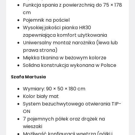
Wykończenie frontów
Płyta wiórowa
Funkcja spania z powierzchnią do 75 × 178
cm
Nogi / Stopki
Nie dotyczy
Pojemnik na pościel
Wysokiej jakości pianka HR30
Uchwyty
Nie dotyczy
zapewniająca komfort użytkowania
Uniwersalny montaż narożnika (lewa lub
Wykończenie półek
Płyta wiórowa
prawa strona)
Miękka tkanina w beżowym kolorze
Konstrukcja półki
Płyta wiórowa
Solidna konstrukcja wykonana w Polsce
Wykończenie blatu
Płyta wiórowa
Szafa Martusia
Pomieszczenie
Salon
Wymiary: 90 × 50 × 180 cm
Kolor biały mat
Kolor Korpusu
Biały
System bezuchwytowego otwierania TIP-
ON
Konstrukcja frontów
Płyta wiórowa
7 pojemnych półek oraz drążek na
wieszaki
Konstrukcja korpusu
Płyta wiórowa
Możliwość konfiguracji wnętrza (półki i