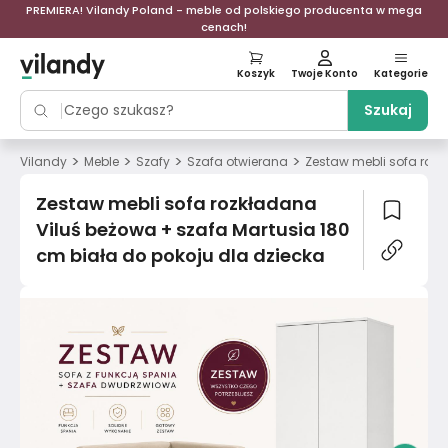
PREMIERA! Vilandy Poland - meble od polskiego producenta w mega
cenach!
Koszyk
Twoje Konto
Kategorie
Szukaj
>
>
>
>
Vilandy
Meble
Szafy
Szafa otwierana
Zestaw mebli sofa rozk
Zestaw mebli sofa rozkładana
Viluś beżowa + szafa Martusia 180
cm biała do pokoju dla dziecka