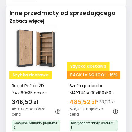
Inne przedmioty od sprzedającego
Zobacz więcej
Szybka dostawa
Szybka dostawa
BACK to SCHOOL -16%
S
Regał Rafcio 2D
Szafa garderoba
Re
74x180x35 cm z
MARTUSIA 90x180x50
74
półkami i drzwiami do
cm drzwi półki do
pó
346,50 zł
485,52 zł
3
578,00 zł
pokoju biura dąb
przedpokoju lub pokoju
po
450,00 zł
najniższa
578,00 zł
najniższa
45
artisan antracyt
biała bestseller
ar
cena
cena
ce
bestseller
be
Dostępne warianty produktu:
Dostępne warianty produktu:
D
2
1
2