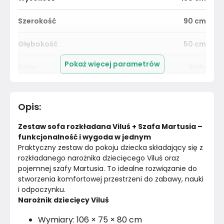
Szerokość
90
cm
Głębokość
50
cm
Pokaż więcej parametrów
Kolor
Biały
Kolor Frontu
Biały
Opis
:
Liczba drzwi
2
Zestaw sofa rozkładana Viluś + Szafa Martusia – 
Rodzaj drzwi
Pełne
funkcjonalność i wygoda w jednym
Praktyczny zestaw do pokoju dziecka składający się z 
rozkładanego narożnika dziecięcego Viluś oraz 
Lustro
Nie
pojemnej szafy Martusia. To idealne rozwiązanie do 
stworzenia komfortowej przestrzeni do zabawy, nauki 
Drążek na wieszaki
Tak
i odpoczynku.
Narożnik dziecięcy Viluś
Dopuszczalne obciążenie półki
5
kg
Wymiary: 106 × 75 × 80 cm