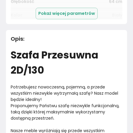
Głębokość
64
cm
Pokaż więcej parametrów
Kolor
Biały
Kolekcja
Bez kolekcji
Opis
:
Kolor Frontu
Dąb lorenzo
Szafa Przesuwna
Konstrukcja
Płyta dwustronnie
szkieletu
laminowana
2D/130
Cechy szczególne
Lamele
Potrzebujesz nowoczesną, pojemną, a przede 
Liczba drzwi
2
wszystkim niezwykle wytrzymałą szafę? Nasz model 
będzie idealny!
Rodzaj drzwi
Przesuwne
Proponujemy Państwu szafę niezwykle funkcjonalną, 
taką dzięki której maksymalnie wykorzystamy 
Lustro
Nie
dostępną przestrzeń.
Drążek na wieszaki
Nasze meble wyróżniają się przede wszystkim 
Tak