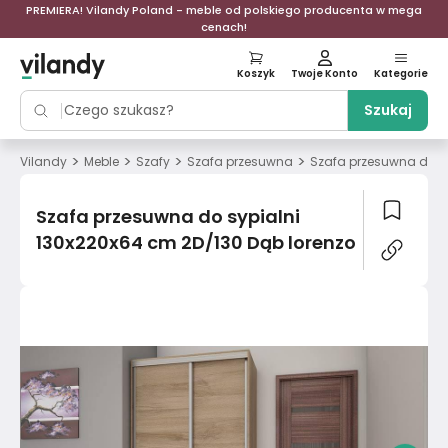
PREMIERA! Vilandy Poland - meble od polskiego producenta w mega
cenach!
Koszyk
Twoje Konto
Kategorie
Szukaj
>
>
>
>
Vilandy
Meble
Szafy
Szafa przesuwna
Szafa przesuwna do sy
Szafa przesuwna do sypialni
130x220x64 cm 2D/130 Dąb lorenzo