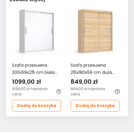
Szafa przesuwna
Szafa przesuwna
Sz
200x59x215 cm biała
215x180x59 cm duża
21
garderoba do sypialni
dąb sonoma do
dr
1099,00 zł
849,00 zł
8
sypialni
bi
1099,00 zł
najniższa
849,00 zł
najniższa
84
cena
cena
ce
Dodaj do koszyka
Dodaj do koszyka