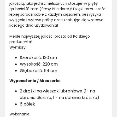
jakością, jako jedni z nielicznych stosujemy płytę 
grubości 18 mm (firmy Pfleiderer)! Dzięki temu szafa 
Liczba półek
8
lepiej poradzi sobie z każdym ciężarem, bez ryzyka 
wygięcia i wytrwa próbę czasu spisując się wzorowo 
Kolor okuć
Srebrny
każdego dnia użytkowania!
Materiał
Płyta laminowana
Meble najwyższej jakości prosto od Polskiego 
producenta!
Pomieszczenie
Salon
Wymiary:
Szerokość: 130 cm
Kolor Korpusu
Dąb lorenzo
Wysokość: 220 cm
Kolor
Brązy
Głębokość: 64 cm
Wyposażenie / Akcesoria:
Marka
Emeblast
2 drążki na wieszaki ubraniowe (1- na
Montaż
Złożony
ubrania dłuższe, 1 - na ubrania krótsze)
6 półek
Wykonanie: