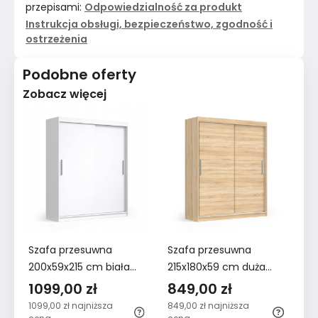
przepisami:
Odpowiedzialność za produkt
Instrukcja obsługi, bezpieczeństwo, zgodność i
ostrzeżenia
Podobne oferty
Zobacz więcej
Szafa przesuwna
Szafa przesuwna
Sz
200x59x215 cm biała
215x180x59 cm duża
21
garderoba do sypialni
dąb sonoma do
dr
1099,00 zł
849,00 zł
8
sypialni
bi
1099,00 zł
najniższa
849,00 zł
najniższa
84