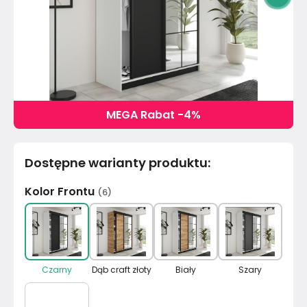
MEGA Rabat -4%
Dostępne warianty produktu
:
Kolor Frontu
(
6
)
Czarny
Dąb craft złoty
Biały
Szary