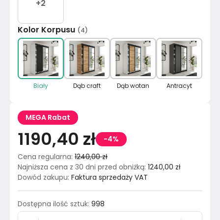
+
2
Kolor Korpusu
(
4
)
Biały
Dąb craft
Dąb wotan
Antracyt
MEGA Rabat
1190,40 zł
-4%
Cena regularna
:
1240,00 zł
Najniższa cena z 30 dni przed obniżką
:
1240,00 zł
Dowód zakupu
:
Faktura sprzedaży VAT
Dostępna ilość sztuk
:
998