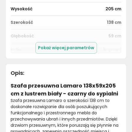
Wysokość
205
cm
Szerokość
138
cm
Głębokość
59
cm
Pokaż więcej parametrów
Kolor
Brązowy
Kolor Frontu
Czarny
Opis
:
Materiał
Płyta laminowana
Szafa przesuwna Lamaro 138x59x205
Pomieszczenie
Sypialnia
cm z lustrem biały - czarny do sypialni
Szafa przesuwna Lamaro o szerokości 138 cm to 
Kolor Korpusu
Biały
doskonałe rozwiązanie dla osób poszukujących 
funkcjonalnego i przestronnego mebla do 
Kolor
Brązy
przechowywania ubrań i innych przedmiotów. Dzięki 
drzwiom przesuwnym, które poruszają się płynnie na 
Marka
Nolmar
prowadnicach, zapewnia oszczędność miejsca i 