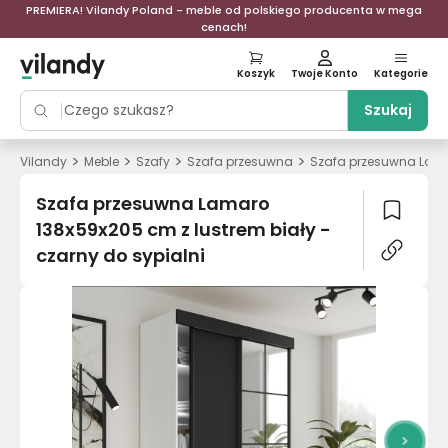
PREMIERA! Vilandy Poland - meble od polskiego producenta w mega
cenach!
Koszyk
Twoje Konto
Kategorie
Szukaj
>
>
>
>
Vilandy
Meble
Szafy
Szafa przesuwna
Szafa przesuwna Lamar
Szafa przesuwna Lamaro
138x59x205 cm z lustrem biały -
czarny do sypialni
>