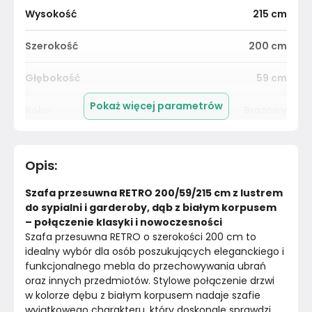
Wysokość
215
cm
Szerokość
200
cm
Głębokość
59
cm
Pokaż więcej parametrów
Kolor
Brązowy
Kolor Frontu
Dąb
Opis
:
Liczba drzwi
2
Szafa przesuwna RETRO 200/59/215 cm z lustrem 
Rodzaj drzwi
Przesuwne
do sypialni i garderoby, dąb z białym korpusem 
– połączenie klasyki i nowoczesności
Szafa przesuwna RETRO o szerokości 200 cm to 
Lustro
Tak
idealny wybór dla osób poszukujących eleganckiego i 
funkcjonalnego mebla do przechowywania ubrań 
Drążek na wieszaki
Tak
oraz innych przedmiotów. Stylowe połączenie drzwi 
w kolorze dębu z białym korpusem nadaje szafie 
Liczba półek
6
wyjątkowego charakteru, który doskonale sprawdzi 