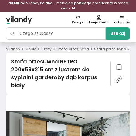
PREMIERA! Vilandy Poland - meble od polskiego producenta w mega
cenach!
Koszyk
Twoje Konto
Kategorie
Szukaj
>
>
>
>
Vilandy
Meble
Szafy
Szafa przesuwna
Szafa przesuwna RETRO
Szafa przesuwna RETRO
200x59x215 cm z lustrem do
sypialni garderoby dąb korpus
biały