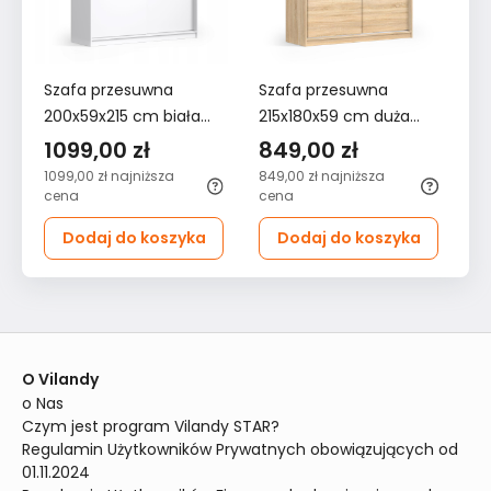
Szafa przesuwna
Szafa przesuwna
Sz
200x59x215 cm biała
215x180x59 cm duża
21
garderoba do sypialni
dąb sonoma do
dr
1099,00 zł
849,00 zł
8
sypialni
bi
1099,00 zł
najniższa
849,00 zł
najniższa
84
cena
cena
ce
Dodaj do koszyka
Dodaj do koszyka
O Vilandy
o Nas
Czym jest program Vilandy STAR?
Regulamin Użytkowników Prywatnych obowiązujących od 
01.11.2024