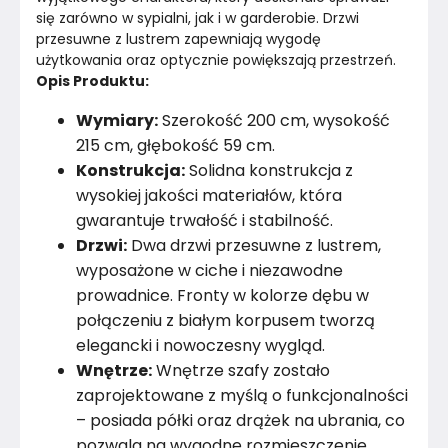
się zarówno w sypialni, jak i w garderobie. Drzwi 
Materiał
Płyta laminowana
przesuwne z lustrem zapewniają wygodę 
użytkowania oraz optycznie powiększają przestrzeń.
Pomieszczenie
Sypialnia
Opis Produktu:
Wymiary:
Szerokość 200 cm, wysokość
Kolor Korpusu
Biały
215 cm, głębokość 59 cm.
Konstrukcja:
Solidna konstrukcja z
Kolor
Brązy
wysokiej jakości materiałów, która
Marka
Nolmar
gwarantuje trwałość i stabilność.
Drzwi:
Dwa drzwi przesuwne z lustrem,
Montaż
Rozłożony
wyposażone w ciche i niezawodne
prowadnice. Fronty w kolorze dębu w
połączeniu z białym korpusem tworzą
elegancki i nowoczesny wygląd.
Wnętrze:
Wnętrze szafy zostało
zaprojektowane z myślą o funkcjonalności
– posiada półki oraz drążek na ubrania, co
pozwala na wygodne rozmieszczenie