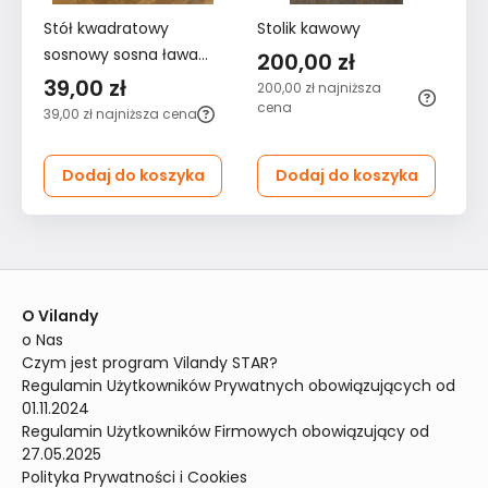
Stół kwadratowy
Stolik kawowy
St
sosnowy sosna ława
, 
200,00 zł
Swarzędz
re
39,00 zł
2
200,00 zł
najniższa
cena
39,00 zł
najniższa cena
29
ce
Dodaj do koszyka
Dodaj do koszyka
O Vilandy
o Nas
Czym jest program Vilandy STAR?
Regulamin Użytkowników Prywatnych obowiązujących od 
01.11.2024
Regulamin Użytkowników Firmowych obowiązujący od 
27.05.2025
Polityka Prywatności i Cookies