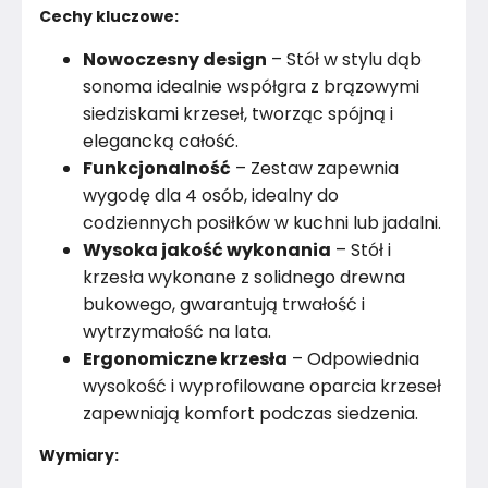
Montaż
Nieznany
Cechy kluczowe:
Nowoczesny design
– Stół w stylu dąb
sonoma idealnie współgra z brązowymi
siedziskami krzeseł, tworząc spójną i
elegancką całość.
Funkcjonalność
– Zestaw zapewnia
wygodę dla 4 osób, idealny do
codziennych posiłków w kuchni lub jadalni.
Wysoka jakość wykonania
– Stół i
krzesła wykonane z solidnego drewna
bukowego, gwarantują trwałość i
wytrzymałość na lata.
Ergonomiczne krzesła
– Odpowiednia
wysokość i wyprofilowane oparcia krzeseł
zapewniają komfort podczas siedzenia.
Wymiary: