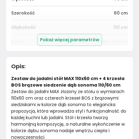
Szerokość
60
cm
Głębokość
110
cm
Pokaż więcej parametrów
Kolor
Dąb sonoma
Pomieszczenie
Jadalnia
Opis
:
Kolor blatu
Dąb sonoma
Zestaw do jadalni stół MAX 110x60 cm + 4 krzesła 
Materiał
Unknown
BOS brązowe siedzenie dąb sonoma 110/60 cm
Zestaw do jadalni MAX złożony ze stołu o wymiarach 
110x60 cm oraz czterech krzeseł BOS z brązowymi 
Kolor
Brązy
siedziskami w kolorze dąb sonoma to elegancka 
propozycja, która wprowadza styl i funkcjonalność do 
Kolor nóżek
Dąb sonoma
każdej kuchni lub jadalni. Stół i krzesła tworzą 
harmonijną kompozycję, a naturalne wykończenie w 
Marka
Sandow
kolorze dębu sonoma nadaje wnętrzu ciepła i 
nowoczesności.