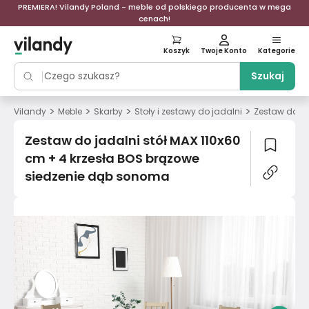
PREMIERA! Vilandy Poland - meble od polskiego producenta w mega
cenach!
Koszyk
Twoje Konto
Kategorie
Szukaj
>
>
>
>
Vilandy
Meble
Skarby
Stoły i zestawy do jadalni
Zestaw do ja
Zestaw do jadalni stół MAX 110x60
cm + 4 krzesła BOS brązowe
siedzenie dąb sonoma