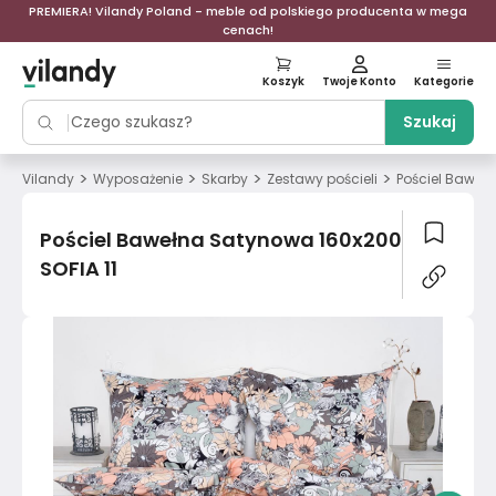
PREMIERA! Vilandy Poland - meble od polskiego producenta w mega
cenach!
Koszyk
Twoje Konto
Kategorie
Szukaj
>
>
>
>
Vilandy
Wyposażenie
Skarby
Zestawy pościeli
Pościel Baweł
Pościel Bawełna Satynowa 160x200
SOFIA 11