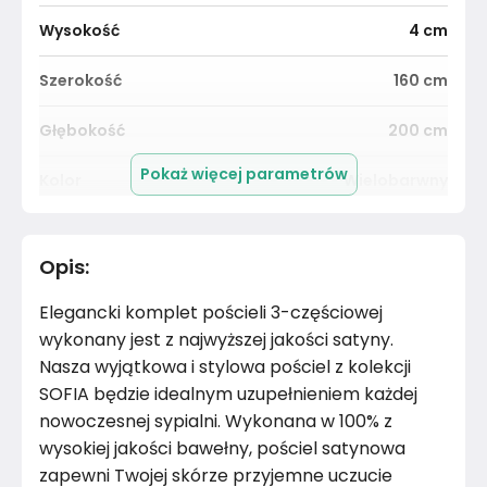
Wysokość
4
cm
Szerokość
160
cm
Głębokość
200
cm
Pokaż więcej parametrów
Kolor
Wielobarwny
Pomieszczenie
Sypialnia
Opis
:
Materiał
Satyna bawełniana
Elegancki komplet pościeli 3-częściowej
Kolor
Wielobarwne
wykonany jest z najwyższej jakości satyny.
Nasza wyjątkowa i stylowa pościel z kolekcji
Marka
Andropol
SOFIA będzie idealnym uzupełnieniem każdej
nowoczesnej sypialni. Wykonana w 100% z
Montaż
Złożony
wysokiej jakości bawełny, pościel satynowa
zapewni Twojej skórze przyjemne uczucie