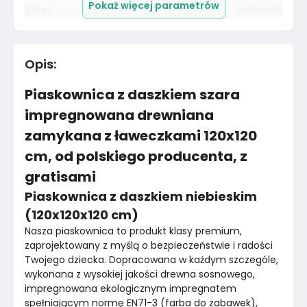
Pokaż więcej parametrów
Kolor
Niebieski
Pomieszczenie
Ogród
Opis
:
Materiał
Drewno
Piaskownica z daszkiem szara
Kolor
Błękity granaty
impregnowana drewniana
zamykana z ławeczkami 120x120
Marka
SunWood
cm, od polskiego producenta, z
Montaż
Rozłożony
gratisami
Piaskownica z daszkiem niebieskim
Rok produkcji
2024
(120x120x120 cm)
Nasza piaskownica to produkt klasy premium, 
zaprojektowany z myślą o bezpieczeństwie i radości 
Twojego dziecka. Dopracowana w każdym szczególe, 
wykonana z wysokiej jakości drewna sosnowego, 
impregnowana ekologicznym impregnatem 
spełniającym normę EN71-3 (farba do zabawek), 