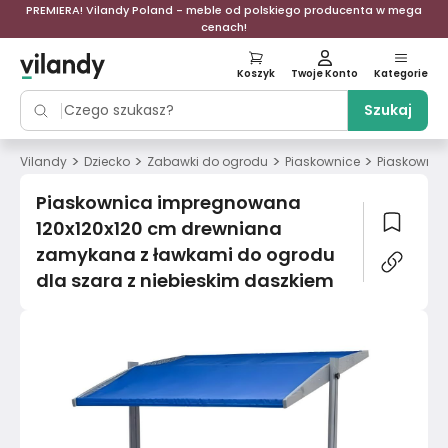
PREMIERA! Vilandy Poland - meble od polskiego producenta w mega
cenach!
Koszyk
Twoje Konto
Kategorie
Szukaj
>
>
>
>
Vilandy
Dziecko
Zabawki do ogrodu
Piaskownice
Piaskownic
Piaskownica impregnowana
120x120x120 cm drewniana
zamykana z ławkami do ogrodu
dla szara z niebieskim daszkiem