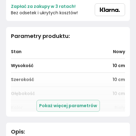
Zapłać za zakupy w 3 ratach!
Bez odsetek i ukrytych kosztów!
Parametry produktu
:
Stan
Nowy
Wysokość
10
cm
Szerokość
10
cm
Głębokość
10
cm
Pokaż więcej parametrów
Kolor
Biały
Pomieszczenie
Salon
Opis
:
Kolekcja
Bez kolekcji