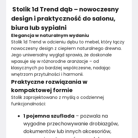
Stolik 1d Trend dąb – nowoczesny
Kolor blatu
Brązowy
design i praktyczność do salonu,
biura lub sypialni
Wykonanie nóżek
Metal
Elegancja w naturalnym wydaniu
Wykończenie blatu
Stolik 1d Trend w odcieniu dębu to mebel, który łączy 
Płyta meblowa
nowoczesny design z ciepłem naturalnego drewna. 
Jego uniwersalny wygląd sprawia, że doskonale 
Wykonanie blatu
Płyta meblowa
wpasuje się w różnorodne aranżacje – od 
klasycznych po bardziej współczesne, nadając 
Kolor
Brązy
wnętrzom przytulności i harmonii.
Praktyczne rozwiązania w
Kolor nóżek
Czarny
kompaktowej formie
Stolik zaprojektowano z myślą o codziennej 
Marka
Tartak Meble
funkcjonalności:
Montaż
Złożony
1 pojemna szuflada
– pozwala na
wygodne przechowywanie drobiazgów,
Rok produkcji
2024
dokumentów lub innych akcesoriów,