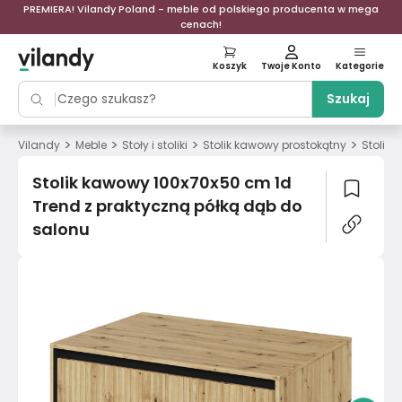
PREMIERA! Vilandy Poland - meble od polskiego producenta w mega
cenach!
Koszyk
Twoje Konto
Kategorie
Szukaj
>
>
>
>
Vilandy
Meble
Stoły i stoliki
Stolik kawowy prostokątny
Stolik
Stolik kawowy 100x70x50 cm 1d
Trend z praktyczną półką dąb do
salonu