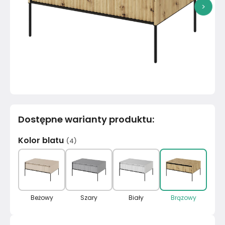
>
Dostępne warianty produktu
:
Kolor blatu
(
4
)
Beżowy
Szary
Biały
Brązowy