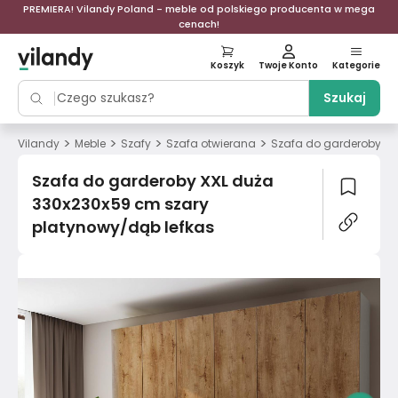
PREMIERA! Vilandy Poland - meble od polskiego producenta w mega
cenach!
Koszyk
Twoje Konto
Kategorie
Szukaj
>
>
>
>
Vilandy
Meble
Szafy
Szafa otwierana
Szafa do garderoby XX
Szafa do garderoby XXL duża
330x230x59 cm szary
platynowy/dąb lefkas