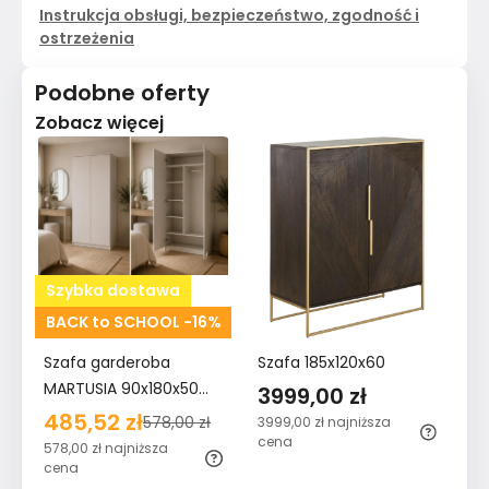
Instrukcja obsługi, bezpieczeństwo, zgodność i
ostrzeżenia
Podobne oferty
Zobacz więcej
Szybka dostawa
BACK to SCHOOL -16%
Szafa garderoba
Szafa 185x120x60
MARTUSIA 90x180x50
3999,00 zł
cm drzwi półki do
485,52 zł
578,00 zł
3999,00 zł
najniższa
przedpokoju lub pokoju
cena
578,00 zł
najniższa
biała bestseller
cena