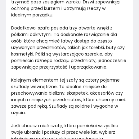
trzymać poza zasięgiem wzroku. Drzwi zapewniają 
Pomieszczenie
Salon
ochronę przed kurzem i utrzymują rzeczy w 
idealnym porządku.
Kolor Korpusu
Szary
Dodatkowo, szafa posiada trzy otwarte wnęki z 
Konstrukcja frontów
Płyta laminowana
półkami odkrytymi. To doskonałe rozwiązanie dla 
osób, które chcą mieć łatwy dostęp do często 
Konstrukcja korpusu
Płyta laminowana
używanych przedmiotów, takich jak torebki, buty czy 
kosmetyki. Półki są wystarczająco szerokie, aby 
Marka
Emeblast
pomieścić różnego rodzaju przedmioty, jednocześnie 
zapewniając przejrzystość i uporządkowanie.
Montaż
Rozłożony
Kolejnym elementem tej szafy są cztery pojemne 
szuflady wewnętrzne. To idealne miejsce do 
przechowywania bielizny, skarpetek, akcesoriów czy 
innych mniejszych przedmiotów, które chcemy mieć 
zawsze pod ręką. Szuflady są solidne i wygodne w 
użyciu.
Jeśli chcesz mieć szafę, która pomieści wszystkie 
twoje ubrania i posłuży ci przez wiele lat, wybierz 
jakościową szafę od polskiego producenta.