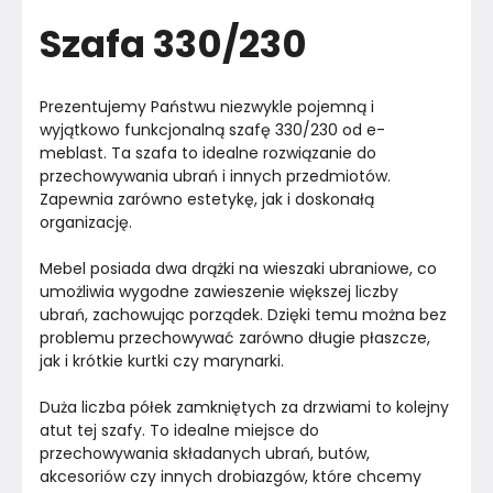
Szafa 330/230
Rodzaj drzwi
Otwierane
Dopuszczalne obciążenie półki
10
kg
Prezentujemy Państwu niezwykle pojemną i 
wyjątkowo funkcjonalną szafę 330/230 od e-
Wykończenie frontów
Płyty wiórowej laminowanej
meblast. Ta szafa to idealne rozwiązanie do 
przechowywania ubrań i innych przedmiotów. 
Zapewnia zarówno estetykę, jak i doskonałą 
Nogi / Stopki
Nie dotyczy
organizację.
Uchwyty
Tak
Mebel posiada dwa drążki na wieszaki ubraniowe, co 
umożliwia wygodne zawieszenie większej liczby 
Wykończenie półek
Płyta laminowana
ubrań, zachowując porządek. Dzięki temu można bez 
problemu przechowywać zarówno długie płaszcze, 
Konstrukcja półki
Płyta laminowana
jak i krótkie kurtki czy marynarki.
Wykończenie blatu
Płyta laminowana
Duża liczba półek zamkniętych za drzwiami to kolejny 
atut tej szafy. To idealne miejsce do 
Materiał
przechowywania składanych ubrań, butów, 
Unknown
akcesoriów czy innych drobiazgów, które chcemy 