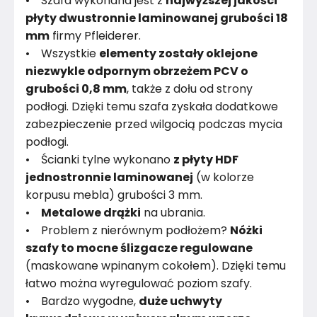
• Szafa wykonana jest z
najwyższej jakości
płyty dwustronnie laminowanej grubości 18
mm
firmy Pfleiderer.
• Wszystkie
elementy zostały oklejone
niezwykle odpornym obrzeżem PCV o
grubości 0,8 mm
, także z dołu od strony
podłogi. Dzięki temu szafa zyskała dodatkowe
zabezpieczenie przed wilgocią podczas mycia
podłogi.
• Ścianki tylne wykonano
z płyty HDF
jednostronnie laminowanej
(w kolorze
korpusu mebla) grubości 3 mm.
•
Metalowe drążki
na ubrania.
• Problem z nierównym podłożem?
Nóżki
szafy to mocne ślizgacze regulowane
(maskowane wpinanym cokołem). Dzięki temu
łatwo można wyregulować poziom szafy.
• Bardzo wygodne,
duże uchwyty