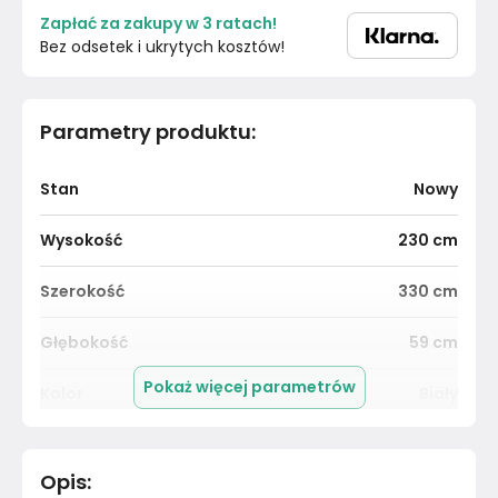
Zapłać za zakupy w 3 ratach!
Bez odsetek i ukrytych kosztów!
Parametry produktu
:
Stan
Nowy
Wysokość
230
cm
Szerokość
330
cm
Głębokość
59
cm
Pokaż więcej parametrów
Kolor
Biały
Kolor Frontu
Dąb lefkas
Opis
:
Liczba drzwi
6