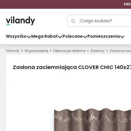
PRE
Wszystko
Mega Rabat
Polecane
Pomieszczenia
>
>
>
>
Vilandy
Wyposażenie
Dekoracje okienne
Zasłony
Zasłona za
Zasłona zaciemniająca CLOVER CHIC 140x2