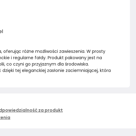
el
, oferując różne możliwości zawieszenia. W prosty 
kie i regularne fałdy. Produkt pakowany jest na 
i, co czyni go przyjaznym dla środowiska.
zięki tej eleganckiej zasłonie zaciemniającej, która 
dpowiedzialność za produkt
żenia