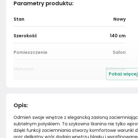
Parametry produktu
:
Stan
Nowy
Szerokość
140
cm
Pomieszczenie
Salon
Materiał
Poliester
Pokaż więce
Marka
Chic Home
Opis
:
Odmień swoje wnętrze z elegancką zasłoną zaciemniając
subtelnym połyskiem. Ta szykowna tkanina nie tylko wpr
dzięki funkcji zaciemniania stworzy komfortowe warunki d
oraz delikatny wzór dodają wnętrzu blasku i wyrafinowane