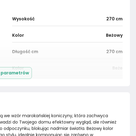
Wysokość
270
cm
Kolor
Beżowy
Długość cm
270
cm
Kolor
Beże
j parametrów
Montaż
Złożony
ą we wzór marokańskiej koniczyny, która zachwyca 
owadzi do Twojego domu efektowny wygląd, ale również 
o odpoczynku, blokując nadmiar światła. Beżowy kolor 
go stylu, idealnie komponując się zarówno w 