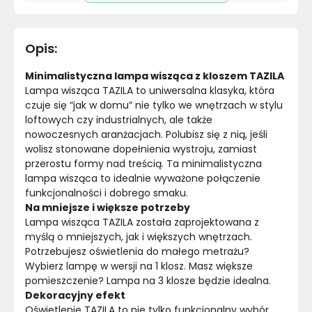
Pomieszczenie
Salon
Opis
:
Długość cm
45
cm
Minimalistyczna lampa wisząca z kloszem TAZILA 
Kolor stelaża
Czarny
Lampa wisząca TAZILA to uniwersalna klasyka, która 
czuje się “jak w domu” nie tylko we wnętrzach w stylu 
loftowych czy industrialnych, ale także 
Materiał
Unknown
nowoczesnych aranżacjach. Polubisz się z nią, jeśli 
wolisz stonowane dopełnienia wystroju, zamiast 
Kolor
Biele kremy
przerostu formy nad treścią. Ta minimalistyczna 
lampa wisząca to idealnie wyważone połączenie 
Marka
Sollux Lighting
funkcjonalności i dobrego smaku.
Na mniejsze i większe potrzeby 
Montaż
Złożony
Lampa wisząca TAZILA została zaprojektowana z 
myślą o mniejszych, jak i większych wnętrzach. 
Potrzebujesz oświetlenia do małego metrażu? 
Wybierz lampę w wersji na 1 klosz. Masz większe 
pomieszczenie? Lampa na 3 klosze będzie idealna. 
Dekoracyjny efekt 
Oświetlenie TAZILA to nie tylko funkcjonalny wybór, 