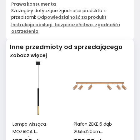
Prawa konsumenta
Szczegóły dotyczące zgodności produktu z
przepisami:
Odpowiedzialność za produkt
Instrukcja obsługi, bezpieczeństwo, zgodność i
ostrzeżenia
Inne przedmioty od sprzedającego
Zobacz więcej
Lampa wisząca
Plafon ZEKE 6 dąb
Ki
MOZAICA 1
20x5x120cm
10
czarny/złoto
nowoczesna lampa
no