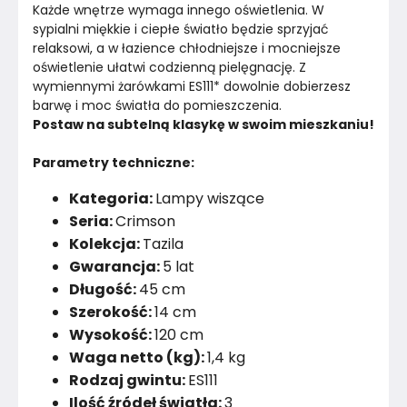
Każde wnętrze wymaga innego oświetlenia. W 
sypialni miękkie i ciepłe światło będzie sprzyjać 
relaksowi, a w łazience chłodniejsze i mocniejsze 
oświetlenie ułatwi codzienną pielęgnację. Z 
wymiennymi żarówkami ES111* dowolnie dobierzesz 
barwę i moc światła do pomieszczenia. 
Postaw na subtelną klasykę w swoim mieszkaniu!
Parametry techniczne:
Kategoria:
Lampy wiszące
Seria:
Crimson
Kolekcja:
Tazila
Gwarancja:
5 lat
Długość:
45 cm
Szerokość:
14 cm
Wysokość:
120 cm
Waga netto (kg):
1,4 kg
Rodzaj gwintu:
ES111
Ilość źródeł światła:
3