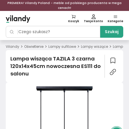
PREMIERA! Vilandy Poland - meble od polskiego producenta w mega
cenach!
Koszyk
Twoje Konto
Kategorie
Szukaj
>
>
>
>
Vilandy
Oświetlenie
Lampy sufitowe
Lampy wiszące
Lampa wi
Lampa wisząca TAZILA 3 czarna
120x14x45cm nowoczesna ES111 do
salonu