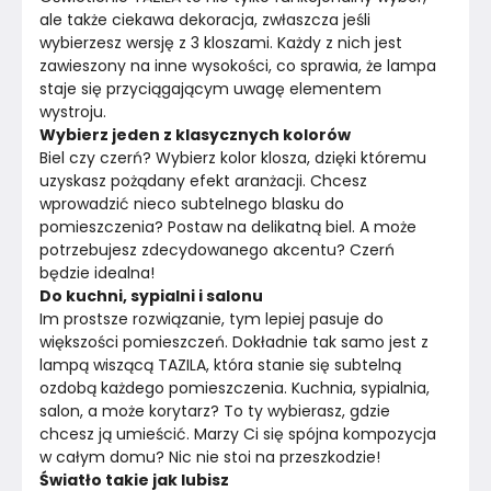
ale także ciekawa dekoracja, zwłaszcza jeśli 
wybierzesz wersję z 3 kloszami. Każdy z nich jest 
zawieszony na inne wysokości, co sprawia, że lampa 
staje się przyciągającym uwagę elementem 
wystroju. 
Wybierz jeden z klasycznych kolorów 
Biel czy czerń? Wybierz kolor klosza, dzięki któremu 
uzyskasz pożądany efekt aranżacji. Chcesz 
wprowadzić nieco subtelnego blasku do 
pomieszczenia? Postaw na delikatną biel. A może 
potrzebujesz zdecydowanego akcentu? Czerń 
będzie idealna!
Do kuchni, sypialni i salonu 
Im prostsze rozwiązanie, tym lepiej pasuje do 
większości pomieszczeń. Dokładnie tak samo jest z 
lampą wiszącą TAZILA, która stanie się subtelną 
ozdobą każdego pomieszczenia. Kuchnia, sypialnia, 
salon, a może korytarz? To ty wybierasz, gdzie 
chcesz ją umieścić. Marzy Ci się spójna kompozycja 
w całym domu? Nic nie stoi na przeszkodzie! 
Światło takie jak lubisz 