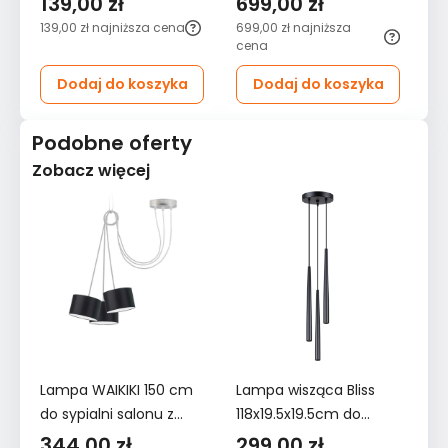
139,00 zł
699,00 zł
1
100x8x8cm
GU10 do salonu
do
139,00 zł
najniższa cena
699,00 zł
najniższa
119
nowoczesna G9 do
cena
salonu
Dodaj do koszyka
Dodaj do koszyka
Podobne oferty
Zobacz więcej
Lampa WAIKIKI 150 cm
Lampa wisząca Bliss
L
do sypialni salonu z
118x19.5x19.5cm do
PA
abażurami czarna
sypialni salonu czarna
10
344,00 zł
299,00 zł
1